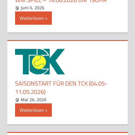
Juni 6, 2026
admin
Aktuelles
Kommentar hinterlassen
,
Uncategorized
Weiterlesen
SAISONSTART FÜR DEN TCK (04.05-
11.05.2026)
Mai 26, 2026
admin
Aktuelles
Kommentar hinterlassen
Weiterlesen