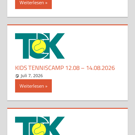
Weiterlesen
KIDS TENNISCAMP 12.08 – 14.08.2026
Juli 7, 2026
admin
Aktuelles
Kommentar hinterlassen
,
Aktuelles Jugend
Weiterlesen