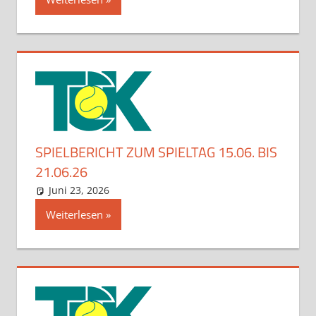
SPIELBERICHT ZUM SPIELTAG 15.06. BIS
21.06.26
Juni 23, 2026
admin
Aktuelles
Kommentar hinterlassen
Weiterlesen