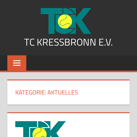
Zum
Inhalt
springen
TC KRESSBRONN E.V.
KATEGORIE:
AKTUELLES