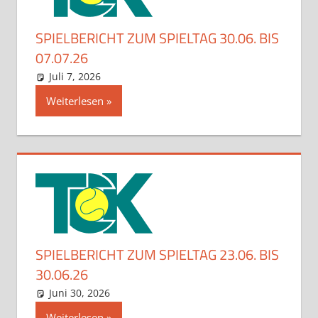
SPIELBERICHT ZUM SPIELTAG 30.06. BIS
07.07.26
Juli 7, 2026
admin
Aktuelles
Kommentar hinterlassen
Weiterlesen
SPIELBERICHT ZUM SPIELTAG 23.06. BIS
30.06.26
Juni 30, 2026
admin
Aktuelles
Kommentar hinterlassen
Weiterlesen