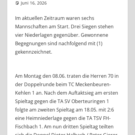
Juni 16, 2026
admin
Aktuelles
Kommentar hinterlassen
Im aktuellen Zeitraum waren sechs
Mannschaften am Start. Drei Siegen stehen
vier Niederlagen gegenüber. Gewonnene
Begegnungen sind nachfolgend mit (1)
gekennzeichnet.
Am Montag den 08.06. traten die Herren 70 in
der Doppelrunde beim TC Meckenbeuren-
Kehlen 1 an. Nach dem Auftaktsieg am ersten
Spieltag gegen die TA SV Oberteuringen 1
folgte am zweiten Spieltag am 18.05. mit 2:6
eine Heimniederlage gegen die TA TSV FH-
Fischbach 1. Am nun dritten Spieltag teilten
sich die Doppel Dieter Halbach / Peter Gierer,