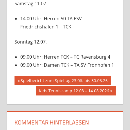
Samstag 11.07.
14.00 Uhr: Herren 50 TA ESV
Friedrichshafen 1 – TCK
Sonntag 12.07.
09.00 Uhr: Herren TCK – TC Ravensburg 4
09.00 Uhr: Damen TCK – TA SV Fronhofen 1
Beitragsnavigation
Vorheriger
Spielbericht zum Spieltag 23.06. bis 30.06.26
Beitrag:
Nächster
Kids Tenniscamp 12.08 – 14.08.2026
Beitrag:
KOMMENTAR HINTERLASSEN