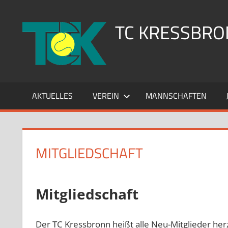
Zum
Inhalt
TC KRESSBRON
springen
AKTUELLES
VEREIN
MANNSCHAFTEN
MITGLIEDSCHAFT
Mitgliedschaft
Der TC Kressbronn heißt alle Neu-Mitglieder he