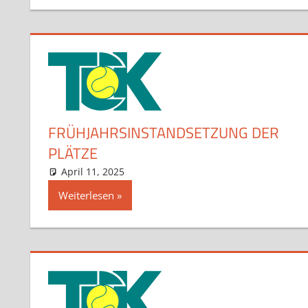
FRÜHJAHRSINSTANDSETZUNG DER
PLÄTZE
April 11, 2025
admin
Aktuelles
Kommentar hinterlassen
Weiterlesen