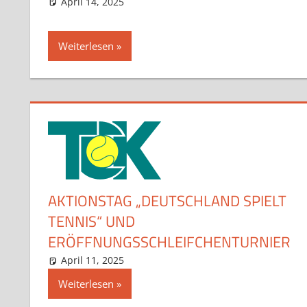
April 14, 2025
admin
Aktuelles
Kommentar hinterlassen
Weiterlesen
AKTIONSTAG „DEUTSCHLAND SPIELT
TENNIS“ UND
ERÖFFNUNGSSCHLEIFCHENTURNIER
April 11, 2025
admin
Aktuelles
Kommentar hinterlassen
,
Aktuelles Jugend
Weiterlesen