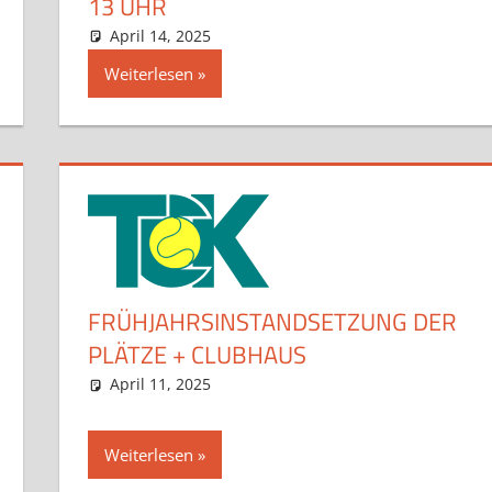
13 UHR
April 14, 2025
admin
Aktuelles
Kommentar hinterlassen
,
Aktuelles Jugend
,
Unc
Weiterlesen
FRÜHJAHRSINSTANDSETZUNG DER
PLÄTZE + CLUBHAUS
April 11, 2025
admin
Aktuelles
Kommentar hinterlassen
Weiterlesen