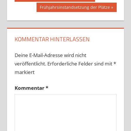
Beitrag:
Nächster
Frühjahrsinstandsetzung der Plätze
Beitrag:
KOMMENTAR HINTERLASSEN
Deine E-Mail-Adresse wird nicht
veröffentlicht.
Erforderliche Felder sind mit
*
markiert
Kommentar
*