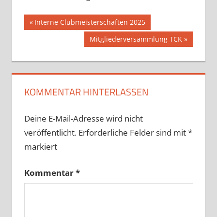
Beitragsnavigation
Vorheriger
Interne Clubmeisterschaften 2025
Beitrag:
Nächster
Mitgliederversammlung TCK
Beitrag:
KOMMENTAR HINTERLASSEN
Deine E-Mail-Adresse wird nicht
veröffentlicht.
Erforderliche Felder sind mit
*
markiert
Kommentar
*