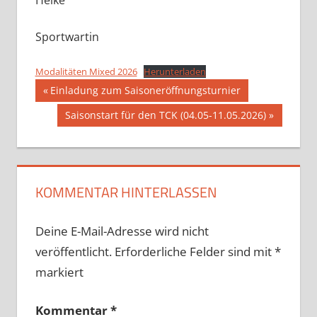
Sportwartin
Modalitäten Mixed 2026
Herunterladen
Beitragsnavigation
Vorheriger
Einladung zum Saisoneröffnungsturnier
Beitrag:
Nächster
Saisonstart für den TCK (04.05-11.05.2026)
Beitrag:
KOMMENTAR HINTERLASSEN
Deine E-Mail-Adresse wird nicht
veröffentlicht.
Erforderliche Felder sind mit
*
markiert
Kommentar
*