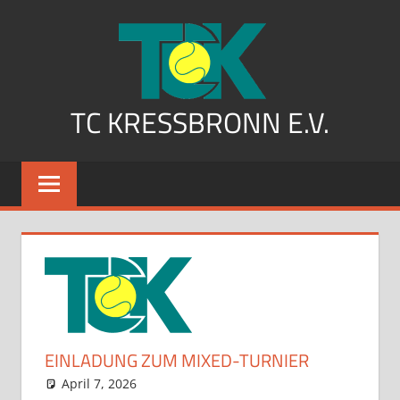
Zum
Inhalt
springen
TC KRESSBRONN E.V.
EINLADUNG ZUM MIXED-TURNIER
April 7, 2026
admin
Aktuelles
Kommentar hinterlassen