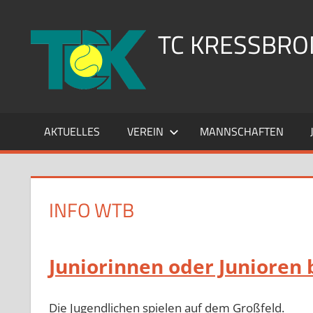
Zum
Inhalt
TC KRESSBRON
springen
AKTUELLES
VEREIN
MANNSCHAFTEN
INFO WTB
Juniorinnen oder Junioren b
Die Jugendlichen spielen auf dem Großfeld.